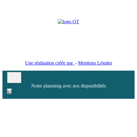
Aux Studios du Parc : Hébergement location de chambres,
gites, studios et appartements vacances à Plombières les Bains
Une réalisation créée par
-
Mentions Légales
×
Notre planninig avec nos disponibilités
ici